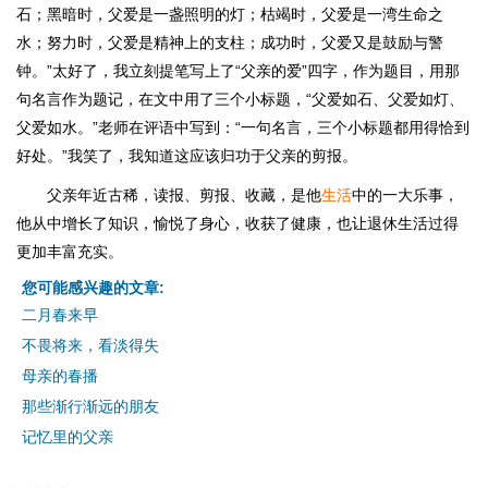
石；黑暗时，父爱是一盏照明的灯；枯竭时，父爱是一湾生命之
水；努力时，父爱是精神上的支柱；成功时，父爱又是鼓励与警
钟。”太好了，我立刻提笔写上了“父亲的爱”四字，作为题目，用那
句名言作为题记，在文中用了三个小标题，“父爱如石、父爱如灯、
父爱如水。”老师在评语中写到：“一句名言，三个小标题都用得恰到
好处。”我笑了，我知道这应该归功于父亲的剪报。
父亲年近古稀，读报、剪报、收藏，是他
生活
中的一大乐事，
他从中增长了知识，愉悦了身心，收获了健康，也让退休生活过得
更加丰富充实。
您可能感兴趣的文章:
二月春来早
不畏将来，看淡得失
母亲的春播
那些渐行渐远的朋友
记忆里的父亲