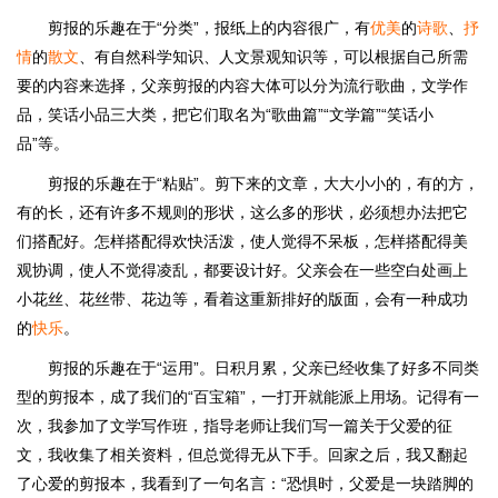
剪报的乐趣在于“分类”，报纸上的内容很广，有
优美
的
诗歌
、
抒
情
的
散文
、有自然科学知识、人文景观知识等，可以根据自己所需
要的内容来选择，父亲剪报的内容大体可以分为流行歌曲，文学作
品，笑话小品三大类，把它们取名为“歌曲篇”“文学篇”“笑话小
品”等。
剪报的乐趣在于“粘贴”。剪下来的文章，大大小小的，有的方，
有的长，还有许多不规则的形状，这么多的形状，必须想办法把它
们搭配好。怎样搭配得欢快活泼，使人觉得不呆板，怎样搭配得美
观协调，使人不觉得凌乱，都要设计好。父亲会在一些空白处画上
小花丝、花丝带、花边等，看着这重新排好的版面，会有一种成功
的
快乐
。
剪报的乐趣在于“运用”。日积月累，父亲已经收集了好多不同类
型的剪报本，成了我们的“百宝箱”，一打开就能派上用场。记得有一
次，我参加了文学写作班，指导老师让我们写一篇关于父爱的征
文，我收集了相关资料，但总觉得无从下手。回家之后，我又翻起
了心爱的剪报本，我看到了一句名言：“恐惧时，父爱是一块踏脚的