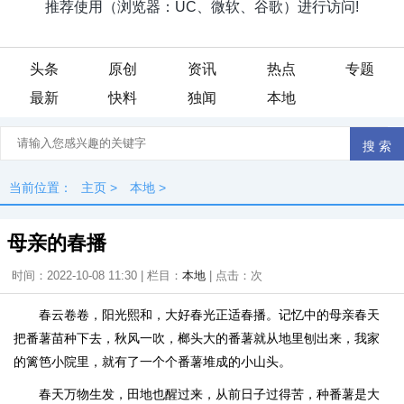
头条
原创
资讯
热点
专题
最新
快料
独闻
本地
当前位置：
主页
>
本地
>
母亲的春播
时间：2022-10-08 11:30 | 栏目：
本地
| 点击：
次
春云卷卷，阳光熙和，大好春光正适春播。记忆中的母亲春天
把番薯苗种下去，秋风一吹，榔头大的番薯就从地里刨出来，我家
的篱笆小院里，就有了一个个番薯堆成的小山头。
春天万物生发，田地也醒过来，从前日子过得苦，种番薯是大