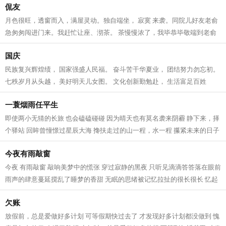
侃友
月色很旺，透窗而入，满屋灵动。独自端坐， 寂寞 来袭。同院儿好友老俞
急匆匆闯进门来。我赶忙让座、沏茶。 茶慢慢浓了，我毕恭毕敬端到老俞
手上。老俞象往常一样，边谢坐边儒...
国庆
民族复兴辉煌绩， 国家强盛人民福。 奋斗苦干华夏业， 团结努力勿忘初。
七秩岁月从头越， 美好明天儿女图。 文化创新勤勉赴， 生活富足百姓
途。...
一蓑烟雨任平生
即使两小无猜的长旅 也会磕磕碰碰 因为晴天也有莫名袭来阴霾 静下来，择
个驿站 回眸曾憧憬过星辰大海 搀扶走过的山一程，水一程 攥紧未来的日子
把彼此交给时间 交给阳光 交给爱...
今夜有雨敲窗
今夜 有雨敲窗 敲响美梦中的慌张 穿过寂静的黑夜 只听见滴滴答答落在眼前
雨声的肆意蔓延搅乱了睡梦的香甜 无眠的思绪被记忆拉扯的很长很长 忆起
儿时的无忧和童年 不知觉中已步...
欠账
放假前，总是爱做好多计划 可等假期快过去了 才发现好多计划都没做到 愧