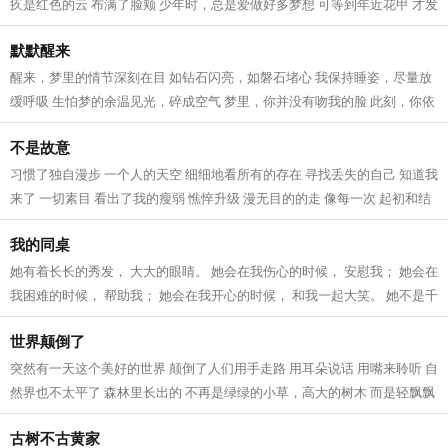
疚是红色的云 布满了脸颊 少年时，总是爱做好多梦想 可等到年近花甲 才发
现好多梦想原来都很可笑 怅惘是...
默默醒来
醒来，梦里的情节深刻在目 如钻石闪亮，如磐石堵心 我保持睡姿，尽量放
缓呼吸 生怕梦的余温见光，碎成空气 梦里，你并没有吻我的脸 此刻，你依
然没有在我身边 你也并没有答应，...
不是故意
习惯了独自漫步 一个人的天空 细细地看所有的存在 寻找丢失的自己 知道我
来了 一切素目 看出了我的瘦弱 憔悴升级 漫无目的的走 像每一次 起初和结
果都是无 只是静静的看 不知道有...
我的同桌
她有着长长的秀发， 大大的眼睛。 她会在我伤心的时候， 安慰我； 她会在
我困难的时候， 帮助我； 她会在我开心的时候， 和我一起大笑。 她不是千
金豪门的大小姐， 但却像女王范...
世界颠倒了
突然有一天这个美好的世界 颠倒了人们用手走路 用耳朵说话 用嘴来聆听 自
然界也不太平了 森林里长出的 不再是绿绿的小草，高大的树木 而是轻飘飘
的白云 动物界也不太平了 一向有...
古树不古黄家