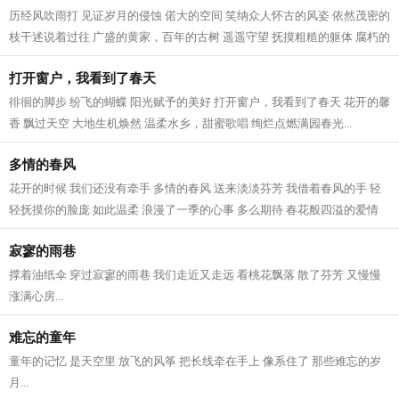
历经风吹雨打 见证岁月的侵蚀 偌大的空间 笑纳众人怀古的风姿 依然茂密的
枝干述说着过往 广盛的黄家，百年的古树 遥遥守望 抚摸粗糙的躯体 腐朽的
灵魂被掏空 无与伦比的生命传承...
打开窗户，我看到了春天
徘徊的脚步 纷飞的蝴蝶 阳光赋予的美好 打开窗户，我看到了春天 花开的馨
香 飘过天空 大地生机焕然 温柔水乡，甜蜜歌唱 绚烂点燃满园春光...
多情的春风
花开的时候 我们还没有牵手 多情的春风 送来淡淡芬芳 我借着春风的手 轻
轻抚摸你的脸庞 如此温柔 浪漫了一季的心事 多么期待 春花般四溢的爱情
与你在一起 不再问今夕何年 多情的...
寂寥的雨巷
撑着油纸伞 穿过寂寥的雨巷 我们走近又走远 看桃花飘落 散了芬芳 又慢慢
涨满心房...
难忘的童年
童年的记忆 是天空里 放飞的风筝 把长线牵在手上 像系住了 那些难忘的岁
月...