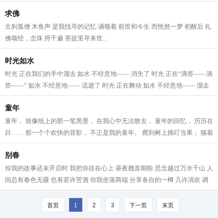
求佛
古刹孤僧 木鱼声 是我找寻的记忆 诵颂着 前世和今生 而恍然一梦 初醒后 礼
佛颂经，念珠 捋千遍 菩提里寻来世...
时光如水
时光 正在我们的手中溜去 如水 不经意地—— 消失了 时光 正在“滴答——滴
答——” 如水 不经意地—— 流逝了 时光 正在舞动 如水 不经意地—— 溜走
了 时光 无影无踪 如水 消逝极...
童年
童年， 就像纸上的那一笔黑墨， 在我心中无法散去， 童年的回忆， 历历在
目…… 那一个个欢快的背影， 不正是我的童年。 爬到树上摘叮当果； 猫着
腰在小河里捉鱼； 在金黄的麦田...
别春
你我的故事还未开启时 我把你挂在心上 昼夜翘首期盼 思念越过万水千山 人
间总有春色无疆 也有若许苦酒 你我坐落两端 分享各自的一樽 几许清欢 调
和着你我 春风一再吹上头 我们在...
首页
1
2
3
下一页
末页