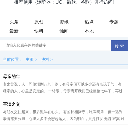
头条
原创
资讯
热点
专题
最新
快料
独闻
本地
当前位置：
主页
>
快料
>
母亲的年
老舍曾说，人，即使活到八九十岁，有母亲便可以多少还有点孩子气，有
母亲的人，心里是安定的。 一转眼，母亲离开我们已经整整七年了，再过
一个多月就是2022年的春节了，我更加...
平淡之交
与朋友交往起来，很多滋味在心头。 有的长相厮守，吃喝玩乐，但一遇到
事情需要分担，心里大多不会想起这人，因为明白，只是打发 无聊 寂寞 时
光的玩伴而已。有的不常见面，但逢...