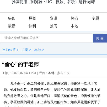
头条
原创
资讯
热点
专题
最新
快料
独闻
本地
当前位置：
主页
>
本地
>
“偷心”的于老师
时间：2022-07-04 11:31 | 栏目：
本地
| 点击：
次
儿子高一升高二的暑假，新班主任家访，那是第一次见于老
师。他皮肤白皙，脸部棱角分明，琥珀色的瞳孔幽暗深邃，让人油
然升起敬畏之心。但是当他开口，温润沉稳的音色，抑扬顿挫的节
奏，字正腔圆的讲述，加上睿智灵动的措辞，如春风化雨般抚平了