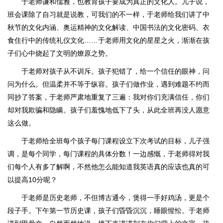
于老师谦和儒雅，也教育孩子要成为真正的文化人。儿子说，
班会课除了自习就是说教，可我们的不一样，于老师给我们讲了中
秋节的文化内涵、奥运精神的文化解读、中国书法的文化密码、衣
食住行中的传统礼仪文化……于老师用文化的星星之火，渐渐在孩
子们心中烧起了文明的燎原之势。
于老师对孩子从不训斥。孩子犯错了，给一个信任的眼神，问
问为什么。但温柔并不等于纵容。孩子们做作业，遇到难题不约而
同抄了答案，于老师严肃地重复了三遍：我对你们充满信任，你们
却对我欺骗和隐瞒。孩子们羞愧地低下了头，从此全班再没人愿意
这么做。
于老师给全班每个孩子每门课程设立下次考试的目标，儿子强
调，是每个同学，每门课程的具体分数！一边感慨，于老师得对我
们每个人有多了解啊，不然他怎么能知道我英语真的应该也真的可
以提高10分呢？
于老师是历史老师，不但博古通今，煲得一手好鸡汤，更是个
段子手。下午第一节历史课，孩子们昏昏沉沉，睡眼惺忪。于老师