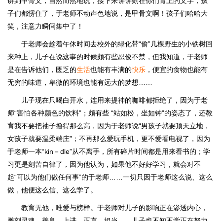
讲到甲骨文，自然而然地说，接下来讲讲刻在你们背上的文字，孩
子们都愣住了，于老师不动声色地说，是甲骨文啊！孩子们哈哈大
笑，注意力瞬间集中了！
于老师会趁着午休时间去校外的绿化带“偷”几棵野生的小铁树回
来种上，儿子在说这事的时候颇有些忍俊不禁，但我知道，于老师
是在告诉他们，匮乏的
生活
也能有丰满的
快乐
，便宜的食物也能有
无穷的味道，卑微的环境也能有远大的梦想……
儿子现在只喝白开水，连用来提神的咖啡都拒绝了，因为于老
师“害怕各种颜色的饮料”；颇有些 “站如松，坐如钟”的姿态了，还教
育我不要把袖子撸得那么高，因为于老师说“男孩子就要顶天立地，
女孩子就要温柔端庄”；不再那么爱玩手机，更不爱看电视了，因为
于老师一本“kin－dle”从不离手，所有碎片时间都是用来看书的；学
习更是刻苦自律了，因为他认为，如果他不好好学习，就会对不
起“可以为他们做任何事”的于老师……一切只因于老师这么说、这么
做，他便这么信、这么学了。
教育无他，唯爱与榜样。于老师对儿子的影响正在渗透内心，
雕刻灵魂。善良，上进，正直，担当……儿子也不知不觉正在努力