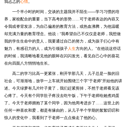
我忐忑的
心情
。
一个半小时的时间，交谈的主题我并不陌生——学习习惯的培
养，家校配合的重要，当下高考的形势……可于老师表达的内容又
令我或脊背发凉，为自己偏差的教育方法，或热血沸腾，为他温暖
却充满力量的教育理念。他说：“我希望自己不仅仅是老师，我想做
我的学生生命中的贵人，我要通过自己的努力，成为孩子们心中有
魅力，有感召力的人，成为引领孩子
人生
方向的人。”在他说这些话
的时候，我清晰地看见他的眼眸在闪闪发光，看见自己心中的葵花
在向四面八方悄悄地生长。
高二的学习比高一更紧张，刚开学那几天，儿子总是一脸的旧
社会，可渐渐地，放学一上车就开始围绕三个字“于老师”开始他的讲
述。今天绿萝有几片叶子黄了，我们赶紧剪掉，不然于老师看见该
心疼了。今天有个同学肚子疼没去吃午饭，下午于老师给她煮鸡蛋
了。今天于老师拥抱了某个同学，因为他周考进步了……这世上的
任何一种喜欢和爱，都是有缘由的，从儿子半个学期的絮絮叨叨和
惊人的变化中，我看到了于老师一点点偷走了他的心。