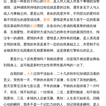
以，爱是一种发自于内心的
情感
，是人对人或人对某个事物的深挚
感情。这种感情所持续的过程也就是爱的过程。通常多见于人与人
或人与事物之间。爱是认同、喜欢的高度升华，不同层次的爱对应
着不同层次的感受或结果。
爱情
：爱情是男女双方基于一定的客观
现实基础和共同的
生活
理想，在各自内心形成的最真挚的彼此倾
慕、互相爱悦，并渴望对方成为自己的终生伴侣的最强烈持久、纯
洁专一的感情。爱情的本质：爱情是人类特有的现象。是人类高度
文明的体现。爱情的本质是基于一定的自然基础之上，并受制于社
会物质和文化因素的互相爱慕精神。这是搜索引擎给出的定义。
爱是什么？还有爱情吗？我相信爱情，但是我不相信爱会降临
到我身上。这可能是新时代女性和男性最共鸣的一次了。
自我剖析，
人生
过得平淡如水，二十几岁的年纪却感叹活着的
意义。突然有一天，平静的水面有了波澜，生活有了其他的颜色。
那天至尊宝没有七彩云霞，平常的就像，平静的水面掉落了一片叶
子。初见：情不知所起，一往情深。二见：是爱到痴迷，却不能说
我爱你。三见：多情的人总被无脑。离别：人生若只如初见。回顾
心动的瞬间，我本不是一个记忆力好的人，却记得很多瞬间。是人