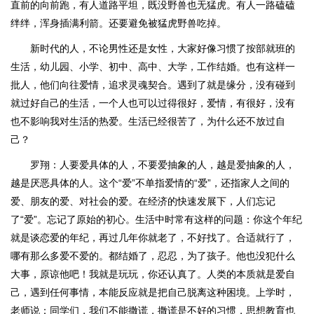
直前的向前跑，有人道路平坦，既没野兽也无猛虎。有人一路磕磕
绊绊，浑身插满利箭。还要避免被猛虎野兽吃掉。
新时代的人，不论男性还是女性，大家好像习惯了按部就班的
生活，幼儿园、小学、初中、高中、大学，工作结婚。也有这样一
批人，他们向往爱情，追求灵魂契合。遇到了就是缘分，没有碰到
就过好自己的生活，一个人也可以过得很好，爱情，有很好，没有
也不影响我对生活的热爱。生活已经很苦了，为什么还不放过自
己？
罗翔：人要爱具体的人，不要爱抽象的人，越是爱抽象的人，
越是厌恶具体的人。这个“爱”不单指爱情的“爱”，还指家人之间的
爱、朋友的爱、对社会的爱。在经济的快速发展下，人们忘记
了“爱”。忘记了原始的初心。生活中时常有这样的问题：你这个年纪
就是谈恋爱的年纪，再过几年你就老了，不好找了。合适就行了，
哪有那么多爱不爱的。都结婚了，忍忍，为了孩子。他也没犯什么
大事，原谅他吧！我就是玩玩，你还认真了。人类的本质就是爱自
己，遇到任何事情，本能反应就是把自己脱离这种困境。上学时，
老师说：同学们，我们不能撒谎，撒谎是不好的习惯，思想教育也