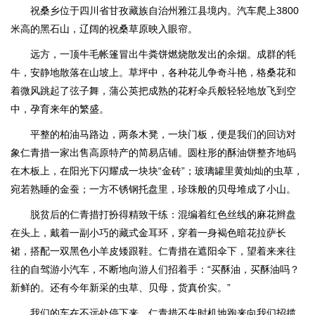
祝桑乡位于四川省甘孜藏族自治州雅江县境内。汽车爬上3800
米高的黑石山，辽阔的祝桑草原映入眼帘。
远方，一顶牛毛帐篷冒出牛粪饼燃烧散发出的余烟。成群的牦
牛，安静地散落在山坡上。草坪中，各种花儿争奇斗艳，格桑花和
着微风跳起了弦子舞，蒲公英把成熟的花籽伞兵般轻轻地放飞到空
中，孕育来年的繁盛。
平整的柏油马路边，两条木凳，一块门板，便是我们的回访对
象仁青措一家出售高原特产的简易店铺。圆柱形的酥油饼整齐地码
在木板上，在阳光下闪耀成一块块“金砖”；玻璃罐里黄灿灿的虫草，
宛若熟睡的金蚕；一方不锈钢托盘里，珍珠般的贝母堆成了小山。
脱贫后的仁青措打扮得精致干练：混编着红色丝线的麻花辫盘
在头上，戴着一副小巧的藏式金耳环，穿着一身褐色暗花拉萨长
裙，搭配一双黑色小羊皮矮跟鞋。仁青措在遮阳伞下，望着来来往
往的自驾游小汽车，不断地向游人们招着手：“买酥油，买酥油吗？
新鲜的。还有今年新采的虫草、贝母，货真价实。”
我们的车在不远处停下来，仁青措不失时机地跑来向我们招揽