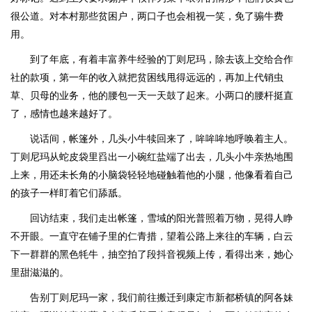
很公道。对本村那些贫困户，两口子也会相视一笑，免了骟牛费
用。
到了年底，有着丰富养牛经验的丁则尼玛，除去该上交给合作
社的款项，第一年的收入就把贫困线甩得远远的，再加上代销虫
草、贝母的业务，他的腰包一天一天鼓了起来。小两口的腰杆挺直
了，感情也越来越好了。
说话间，帐篷外，几头小牛犊回来了，哞哞哞地呼唤着主人。
丁则尼玛从蛇皮袋里舀出一小碗红盐端了出去，几头小牛亲热地围
上来，用还未长角的小脑袋轻轻地碰触着他的小腿，他像看着自己
的孩子一样盯着它们舔舐。
回访结束，我们走出帐篷，雪域的阳光普照着万物，晃得人睁
不开眼。一直守在铺子里的仁青措，望着公路上来往的车辆，白云
下一群群的黑色牦牛，抽空拍了段抖音视频上传，看得出来，她心
里甜滋滋的。
告别丁则尼玛一家，我们前往搬迁到康定市新都桥镇的阿各妹