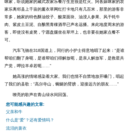
咪家，听说她家的藏式农家乐餐厅生意很是红火。阿各妹咪家的农
家乐离邻县上千亩的薰衣草网红打卡地只有几百米，那里的游客非
常多，她家的特色酥油饺子、酸菜面块、油浸人参果、风干牦牛
肉、紫皮土豆泥、自酿黑青稞酒早已声名远播。来此地度周末的游
客，即使没有桌凳，宁愿盘腿坐在草坪上，也非要在她家点餐不
可。
汽车飞驰在318国道上，同行的小护士得意地唱了起来：“是谁
帮咱们翻了身呃，是谁帮咱们得解放呃，是亲人解放军，是救星共
产党，呷拉羊卓若呃……”
她高涨的情绪感染着大家。我们也情不自禁地放开嗓门，唱起
了我们的县歌：“高尔寺山，蜿蜒的臂膀，迎接远方的朋友……”
嘹亮的歌声在青山绿水间回荡。
您可能感兴趣的文章:
父亲和牛
什么是“爱”？还有爱情吗？
流泪的蓑衣