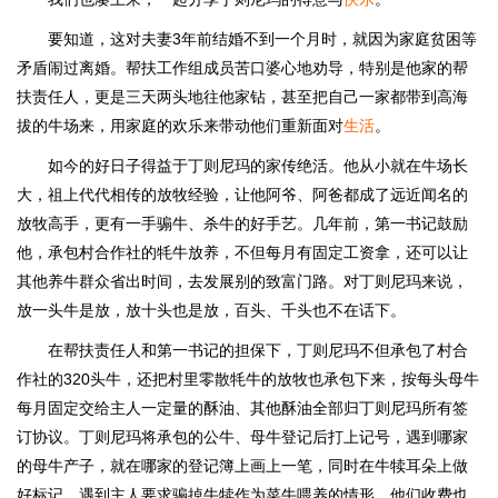
要知道，这对夫妻3年前结婚不到一个月时，就因为家庭贫困等
矛盾闹过离婚。帮扶工作组成员苦口婆心地劝导，特别是他家的帮
扶责任人，更是三天两头地往他家钻，甚至把自己一家都带到高海
拔的牛场来，用家庭的欢乐来带动他们重新面对
生活
。
如今的好日子得益于丁则尼玛的家传绝活。他从小就在牛场长
大，祖上代代相传的放牧经验，让他阿爷、阿爸都成了远近闻名的
放牧高手，更有一手骟牛、杀牛的好手艺。几年前，第一书记鼓励
他，承包村合作社的牦牛放养，不但每月有固定工资拿，还可以让
其他养牛群众省出时间，去发展别的致富门路。对丁则尼玛来说，
放一头牛是放，放十头也是放，百头、千头也不在话下。
在帮扶责任人和第一书记的担保下，丁则尼玛不但承包了村合
作社的320头牛，还把村里零散牦牛的放牧也承包下来，按每头母牛
每月固定交给主人一定量的酥油、其他酥油全部归丁则尼玛所有签
订协议。丁则尼玛将承包的公牛、母牛登记后打上记号，遇到哪家
的母牛产子，就在哪家的登记簿上画上一笔，同时在牛犊耳朵上做
好标记。遇到主人要求骟掉牛犊作为菜牛喂养的情形，他们收费也