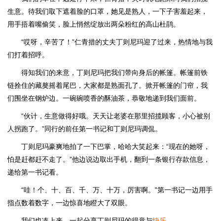
生意。待我们取下遮着脸的口罩，她见是熟人，一下子害羞起来，
用手捂着嘴偷笑，脸上悄然绽放出两朵粉红的高山杜鹃。
“哎呀，辛苦了！”仁青措的丈夫丁则尼玛迎了过来，热情地与我
们打着招呼。
得知我们的来意，丁则尼玛把我们带向身后的帐篷。帐篷前铁
链拴住的藏獒摇着尾巴，大家都是熟面孔了。掀开帐篷的门帘，我
们围坐在钢炉边。一碗碗喷香的酥油茶，恭敬地递到我们面前。
“伙计，生意做得好哦。天天让老婆在那里招揽顾客，小心被别
人拐跑了。”同行的前任第一书记和丁则尼玛调侃。
丁则尼玛豪爽地拍了一下巴掌，哈哈大笑起来：“现在的她呀，
怕是赶都赶不走了。”他边说边取出手机，翻到一条银行存款信息，
递给第一书记看。
“哇！个、十、百、千、万、十万，厉害啊。”第一书记一边用手
指点数着数字，一边惊喜地瞪大了双眼。
我们也凑上来，一起分享丁则尼玛的得意与
快乐
。