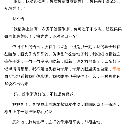
“雨葭，快趁热吃啊，你看你最近老败胃口，你妈弄了这么久，
别糟蹋了。”
我不语。
“我记得上回有一次煮了这莲米粥，你可吃了不少呢，还说妈妈
做的菜最美味了，快尝尝，还对胃口不？”
依旧平凡的语言，没有半点诗意。但是那一刻，我的鼻子却有
些酸楚，眼窝子热乎乎的。仿佛是什么触动了我，我细细地看着这
碗莲子粥，一勺一勺慢慢地吃着，咽着。许久前的事了，母亲却还
记得清清楚楚。我不禁抬头看向母亲，母亲的眼里满是自豪，
幸福
而期待地看着我吃莲米粥。我喉咙里似乎哽住了什么，一时间竟有
些说不出话来。
“妈，莲米粥真好吃，不愧是你做的。”
妈妈笑了。笑得脸上的皱纹都愈发生动，眼睛眯成了一条缝，
额头上每一颗汗珠都在兴奋。
意外地，忽然觉得，这样的母亲很平实，却很生动。