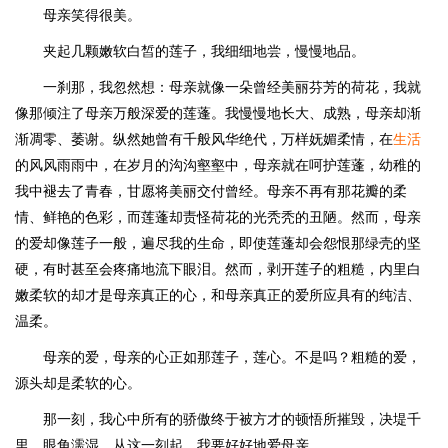
母亲笑得很美。
夹起几颗嫩软白皙的莲子，我细细地尝，慢慢地品。
一刹那，我忽然想：母亲就像一朵曾经美丽芬芳的荷花，我就
像那倾注了母亲万般深爱的莲蓬。我慢慢地长大、成熟，母亲却渐
渐凋零、萎谢。纵然她曾有千般风华绝代，万样妩媚柔情，在
生活
的风风雨雨中，在岁月的沟沟壑壑中，母亲就在呵护莲蓬，幼稚的
我中褪去了青春，甘愿将美丽交付曾经。母亲不再有那花瓣的柔
情、鲜艳的色彩，而莲蓬却责怪荷花的光秃秃的丑陋。然而，母亲
的爱却像莲子一般，遍尽我的生命，即使莲蓬却会怨恨那绿壳的坚
硬，有时甚至会疼痛地流下眼泪。然而，剥开莲子的粗糙，内里白
嫩柔软的却才是母亲真正的心，和母亲真正的爱所应具有的纯洁、
温柔。
母亲的爱，母亲的心正如那莲子，莲心。不是吗？粗糙的爱，
源头却是柔软的心。
那一刻，我心中所有的骄傲终于被方才的顿悟所摧毁，决堤千
里，眼角濡湿。从这一刻起，我要好好地爱母亲。