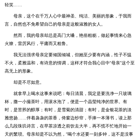
轻笑……
母亲，这个在千万人心中最神圣、纯洁、美丽的形象，于我而
言，自然也不免希望自己的母亲是这般淑雅的女人。
然而，我的母亲却总是高门大嗓，艳俗粗粝，做起事情来心急
火燎，雷厉风行，平庸而又粗鲁。
我无法强求母亲定要倾国倾城，但她至少要有内涵，性子不愠
不火，柔雅温和，有诗意的情调，这样才符合我心目中“母亲”这个至
高无上的形象。
却是不尽如意。
就拿早上喝水这事来说吧：每日清晨，我定是要洗净一只玻璃
杯，撒一小撮茶叶，用滚水泡了，便是一个晶莹纯净的世界。有
时，是苦荞的醇厚；有时，是雪菊的清甜；有时，是金银花茶的淡
雅悠扬……伴着袅袅的茶香，倚窗边纱帘，手捧一本薄书，读上那
么几段珠玑诗言，在早茶凉透之前饮去大半，再不慌不忙地开始一
天的繁琐。母亲却是不以为然，“喝个水还要一刻多钟，这不是没事