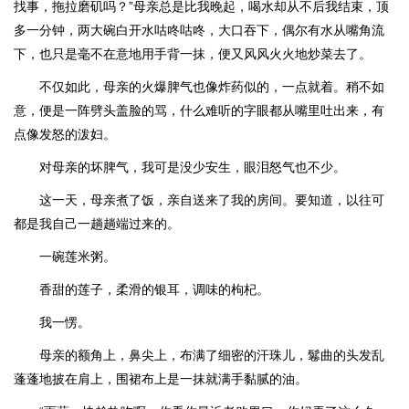
找事，拖拉磨矶吗？”母亲总是比我晚起，喝水却从不后我结束，顶
多一分钟，两大碗白开水咕咚咕咚，大口吞下，偶尔有水从嘴角流
下，也只是毫不在意地用手背一抹，便又风风火火地炒菜去了。
不仅如此，母亲的火爆脾气也像炸药似的，一点就着。稍不如
意，便是一阵劈头盖脸的骂，什么难听的字眼都从嘴里吐出来，有
点像发怒的泼妇。
对母亲的坏脾气，我可是没少安生，眼泪怒气也不少。
这一天，母亲煮了饭，亲自送来了我的房间。要知道，以往可
都是我自己一趟趟端过来的。
一碗莲米粥。
香甜的莲子，柔滑的银耳，调味的枸杞。
我一愣。
母亲的额角上，鼻尖上，布满了细密的汗珠儿，鬈曲的头发乱
蓬蓬地披在肩上，围裙布上是一抹就满手黏腻的油。