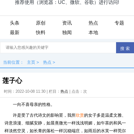
头条
原创
资讯
热点
专题
最新
快料
独闻
本地
当前位置：
主页
>
热点
>
莲子心
时间：2022-10-08 11:30 | 栏目：
热点
| 点击：
次
一向不喜母亲的性格。
许是受了古代诗文的影响罢，我所
欣赏
的女子多是温柔文雅、
诗意浪漫、细腻安静，如晨熹微光一样浅浅明媚，如午茶的和风一
样淡然空灵，如长青的落松一样沉稳端庄，如雨后的水芙一样莞尔