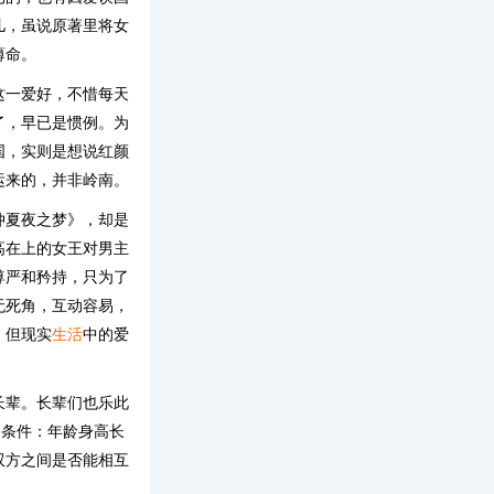
儿，虽说原著里将女
薄命。
这一爱好，不惜每天
了，早已是惯例。为
国，实则是想说红颜
运来的，并非岭南。
仲夏夜之梦》，却是
高在上的女王对男主
尊严和矜持，只为了
无死角，互动容易，
，但现实
生活
中的爱
长辈。长辈们也乐此
的条件：年龄身高长
双方之间是否能相互