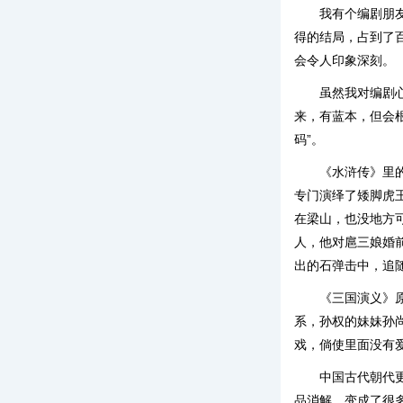
我有个编剧朋
得的结局，占到了
会令人印象深刻。
虽然我对编剧
来，有蓝本，但会根
码”。
《水浒传》里
专门演绎了矮脚虎
在梁山，也没地方
人，他对扈三娘婚
出的石弹击中，追
《三国演义》
系，孙权的妹妹孙
戏，倘使里面没有
中国古代朝代
品消解，变成了很