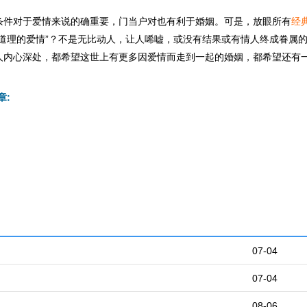
条件对于爱情来说的确重要，门当户对也有利于婚姻。可是，放眼所有
经
有道理的爱情”？不是无比动人，让人唏嘘，或没有结果或有情人终成眷属
人内心深处，都希望这世上有更多因爱情而走到一起的婚姻，都希望还有
章:
07-04
07-04
08-06