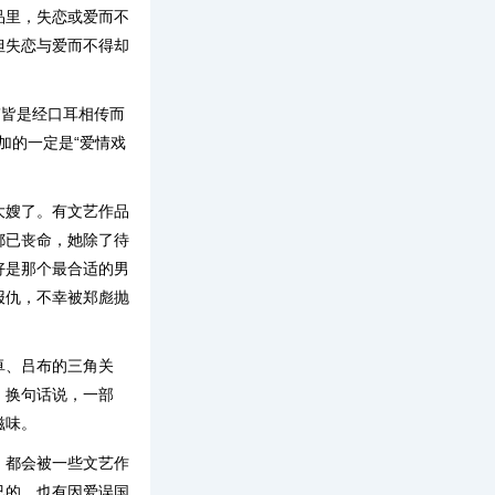
品里，失恋或爱而不
但失恋与爱而不得却
”皆是经口耳相传而
加的一定是“爱情戏
大嫂了。有文艺作品
都已丧命，她除了待
好是那个最合适的男
报仇，不幸被郑彪抛
卓、吕布的三角关
。换句话说，一部
滋味。
，都会被一些文艺作
已的，也有因爱误国