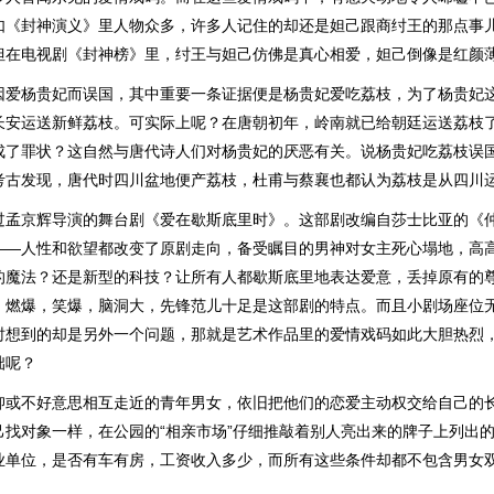
如《封神演义》里人物众多，许多人记住的却还是妲己跟商纣王的那点事
但在电视剧《封神榜》里，纣王与妲己仿佛是真心相爱，妲己倒像是红颜
因爱杨贵妃而误国，其中重要一条证据便是杨贵妃爱吃荔枝，为了杨贵妃
长安运送新鲜荔枝。可实际上呢？在唐朝初年，岭南就已给朝廷运送荔枝
成了罪状？这自然与唐代诗人们对杨贵妃的厌恶有关。说杨贵妃吃荔枝误
考古发现，唐代时四川盆地便产荔枝，杜甫与蔡襄也都认为荔枝是从四川
过孟京辉导演的舞台剧《爱在歇斯底里时》。这部剧改编自莎士比亚的《
——人性和欲望都改变了原剧走向，备受瞩目的男神对女主死心塌地，高
的魔法？还是新型的科技？让所有人都歇斯底里地表达爱意，丢掉原有的
，燃爆，笑爆，脑洞大，先锋范儿十足是这部剧的特点。而且小剧场座位
时想到的却是另外一个问题，那就是艺术作品里的爱情戏码如此大胆热烈
绌呢？
抑或不好意思相互走近的青年男女，依旧把他们的恋爱主动权交给自己的
己找对象一样，在公园的“相亲市场”仔细推敲着别人亮出来的牌子上列出
业单位，是否有车有房，工资收入多少，而所有这些条件却都不包含男女
。