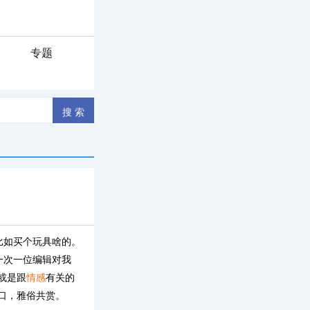
专题
比如买个玩具啥的。
一次一位编辑对我
或是跟
情感
有关的
口，雅俗共赏。