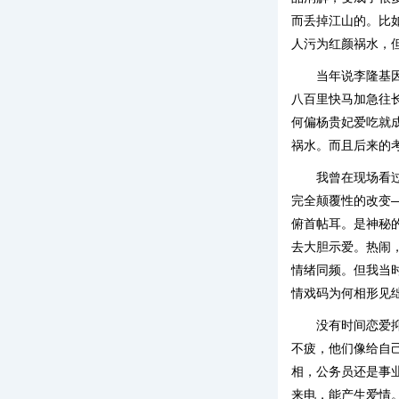
而丢掉江山的。比
人污为红颜祸水，
当年说李隆基
八百里快马加急往
何偏杨贵妃爱吃就
祸水。而且后来的
我曾在现场看
完全颠覆性的改变
俯首帖耳。是神秘
去大胆示爱。热闹
情绪同频。但我当
情戏码为何相形见
没有时间恋爱
不疲，他们像给自
相，公务员还是事
来电，能产生爱情