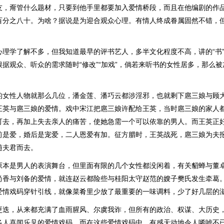
友，甭管什么题材，只要到他手里都要加入爱情桥段，而且在他编剧的作
百分之八十。为啥？据说是为迎合观众心理。有情人终成眷属固然不错，
心理学了解不多，但我知道最早的评书艺人，多半文化程度不高，讲的“书
据观众、听众的需求随时“修改”“加戏”，倘若来听书的女性居多，那么被
的女性人物就那么几位，潘金莲、潘巧云都涉淫邪，也就剩下扈三娘与顾
王英与扈三娘的爱情。戏中宋江把扈三娘许配给王英，当时扈三娘的家人
可去，再加上失去亲人的痛苦，使她急需一个可以依靠的男人。而王英正
前是爱，婚后是宠爱，二人恩爱有加。征方腊时，王英战死，扈三娘为夫
随夫君而去。
原本是男人的表演舞台，但里面有限的几个女性都没闲着，有关貂蝉与董
尚香与刘备的爱情，就连赵云都险些与桂阳太守赵范的嫂子樊氏发生牵葛
爱情戏码穿针引线，就像菜肴里少放了最重要的一味调料，少了好几层的
更迭，从来都充满了血雨腥风、尔虞我诈，但所有的政治、权谋、大历史
多人喜闻乐见的爱情戏码。而在这些爱情戏码中，有感天动地令人唏嘘不