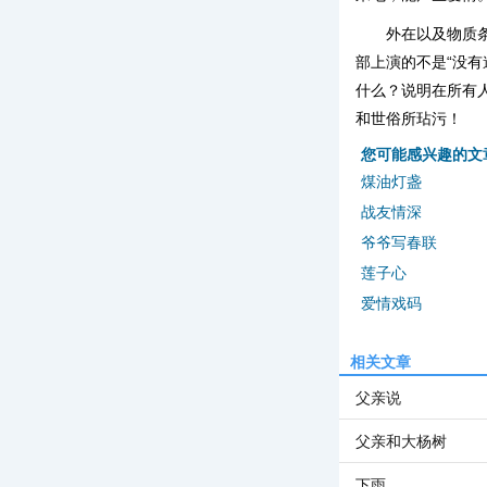
外在以及物质
部上演的不是“没
什么？说明在所有
和世俗所玷污！
您可能感兴趣的文
煤油灯盏
战友情深
爷爷写春联
莲子心
爱情戏码
相关文章
父亲说
父亲和大杨树
下雨