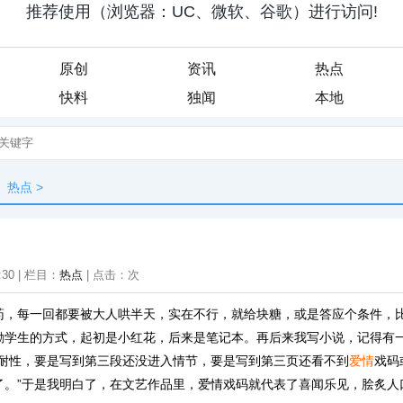
原创
资讯
热点
快料
独闻
本地
热点
>
:30 | 栏目：
热点
| 点击：
次
药，每一回都要被大人哄半天，实在不行，就给块糖，或是答应个条件，
励学生的方式，起初是小红花，后来是笔记本。再后来我写小说，记得有
没耐性，要是写到第三段还没进入情节，要是写到第三页还看不到
爱情
戏码
了。”于是我明白了，在文艺作品里，爱情戏码就代表了喜闻乐见，脍炙人