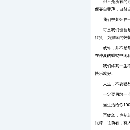
但不是所有的
便妄自菲薄，自怨
我们被禁锢在
可是我们也曾
嬉笑，为搬家的蚂
或许，并不是
在仲夏的蝉鸣中闲
我们终其一生
快乐就好。
人生，不要轻
一定要勇敢一
当生活给你10
再疲惫，也别
很棒，往前看，有人