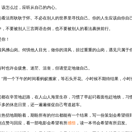
，该怎么过，应听从自己的内心。
的看法而耿耿于怀。不必在别人的世界里寻找自己。你的人生应该由你自
中，不要被别人三言两语击倒，也不要被别人的看法裹挟前行。
是你！
清风拂山岗。何惧他人目光，做你的清风，掠过重重的山岗，遇见只属于
有时也许会疲惫、迷茫、沮丧，但请坚定地做自己。
：“用一个下午的时间看蚂蚁搬家，等石头开花。小时候不期待结果，小时
们都在辛苦地赶路，在人山人海里生存，习惯了早起叼着面包赶地铁，习
不多的休息日里，还一遍遍催促自己弯道超车。
在热切地期盼着，期盼所有的付出都能有一个结果，写一份策划会希望得
到点赞与回应，看一部电影会希望有所
感悟
，读一本书会希望有所启发。