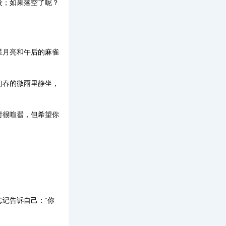
设；如果落空了呢？
星月亮和午后的麻雀
初春的微雨里静坐，
时很喧嚣，但希望你
记告诉自己：“你