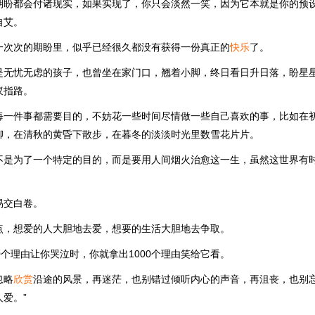
期盼都会付诸现实，如果实现了，你只会淡然一笑，因为它本就是你的预
自艾。
一次次的期盼里，似乎已经很久都没有获得一份真正的
快乐
了。
是无忧无虑的孩子，也曾坐在家门口，翘着小脚，终日看日升日落，盼星
蚁指路。
每一件事都需要目的，不妨花一些时间尽情做一些自己喜欢的事，比如在
聊，在清秋的黄昏下散步，在暮冬的淡淡时光里数雪花片片。
不是为了一个特定的目的，而是要用人间烟火治愈这一生，虽然这世界有
易交白卷。
点，想爱的人大胆地去爱，想要的生活大胆地去争取。
0个理由让你哭泣时，你就拿出1000个理由笑给它看。
忽略
欣赏
沿途的风景，再迷茫，也别错过倾听内心的声音，再沮丧，也别忘
爱。”