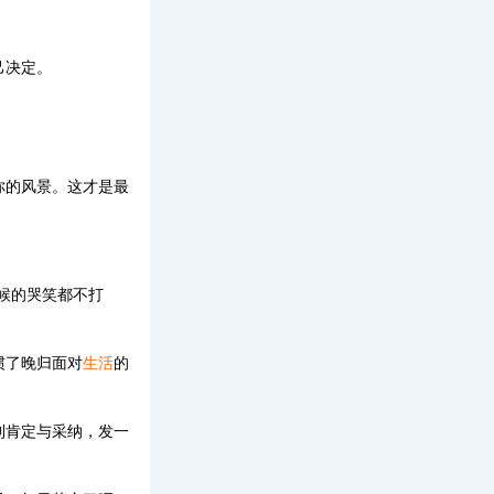
己决定。
你的风景。这才是最
候的哭笑都不打
惯了晚归面对
生活
的
到肯定与采纳，发一