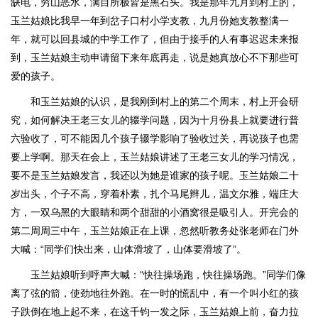
缺电，穷山恶水，满目所极皆是黑石头。我是那年九月到村上的，
玉兰姑娘比我早一年到岔子口村小学支教，九月份她支教整满一
年，就可以回县城的中学工作了，但由于接手的人有事迟迟未来报
到，玉兰姑娘主动申请留下来年底再走，说是她真放心不下那些可
爱的孩子。
和玉兰姑娘的认识，是我刚到村上的第二个周末，村上开会研
究，如何解决王老三女儿的辍学问题，因为十月份县上就要进行普
六验收了，可不能因几个孩子辍学影响了验收过关，再说孩子也需
要上学啊。那天在会上，玉兰姑娘讲述了王老三女儿的学习情况，
要不是玉兰姑娘发言，我还以为她是谁家的孩子呢。玉兰姑娘二十
岁出头，个子不高，穿着朴素，扎个马尾辫儿，温文尔雅，端庄大
方，一双乌黑的大眼睛和两个甜甜的小酒窝很是吸引人。开完会的
第二周周三中午，玉兰姑娘正在上课，忽然听教务处张老师在门外
大喊：“同学们快出来，山体滑坡了，山体要滑坡了”。
玉兰姑娘听到呼声大喊：“快往操场跑，快往操场跑。”同学们像
离了弦的箭，使劲地往外跑。在一时的慌乱中，有一个叫小红的孩
子跌倒在地上起不来，在这千钧一发之际，玉兰姑娘上前，奋力拉