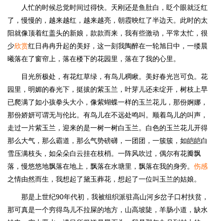
人忙的时候总觉时间过得快。天刚还是鱼肚白，眨个眼就泛红
了，慢慢的，越来越红，越来越亮，朝霞映红了半边天。此时的太
阳就像顶着红盖头的新娘，款款而来，我有些激动，平常太忙，很
少
欣赏
红日冉冉升起的美好，这一刻我陶醉在一轮旭日中，一缕晨
曦落在了窗帘上，落在楼下的花园里，落在了我的心里。
目光所极处，有花红草绿，有鸟儿稠瞅。美好春光岂可负。花
园里，明媚的春光下，挺拔的紫玉兰，叶芽儿还未绽开，树枝上早
已爬满了如小孩拳头大小，像紫蝴蝶一样的玉兰花儿，那份婀娜，
那份娇妍可谓无与伦比。有鸟儿在不远处鸣叫。顺着鸟儿的叫声，
走过一片紫玉兰，迎来的是一树一树白玉兰。白色的玉兰花儿开得
那么大气，那么霸道，那么气势磅礴，一团团，一簇簇，如皑皑白
雪压满枝头，如朵朵白云挂在枝梢。一阵风吹过，偶尔有花瓣飘
落，慢悠悠地飘落在地上，飘落在水塘里，飘落在我的身旁。
伤感
之情由然而生，我想起了黛玉葬花，想起了一位叫玉兰的姑娘。
那是上世纪90年代初，我被组织派驻高山河乡岔子口村扶贫，
那可真是一个穷得鸟儿不拉屎的地方，山高坡陡，羊肠小道，缺水