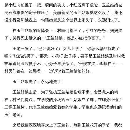
起小红向前推了一把。瞬间的功夫，小红脱离了危险，玉兰姑娘被
泥石流推倒的房子埋压了。美丽善良的玉兰姑娘就这么没了，我还
没来得及和她说上一句话她就从这个世界上消失了，永远消失了。
在玉兰姑娘的追悼会上，村民们都哭了，小红的爸爸、妈妈哭
了，哭得死去活来的，“玉兰姑娘，都是小红把你害了。”
王老三哭了，“已经说好了让女儿上学了，你怎么忽然就走了
呢？”张奶奶哭了，“那天，小孙子肚子疼，要不是玉兰姑娘及时叫救
护车送到医院做手术，小孙子早没命了。”张嫂在哭，李叔在哭……
村民们都在一边哭着，一边诉说着玉兰姑娘的好。
玉兰姑娘走了，永远地走了。
玉兰姑娘走后，为了弘扬玉兰姑娘临危不惧，舍己救人的精
神，村民们提议，在学校的操场给玉兰姑娘立了碑，在碑旁种植了
三棵玉兰树，代表玉兰姑娘爱着她的学生，学生也永远记着他们的
玉兰老师。
之后我便深深地喜欢上了玉兰花。每到玉兰花开的季节，我都