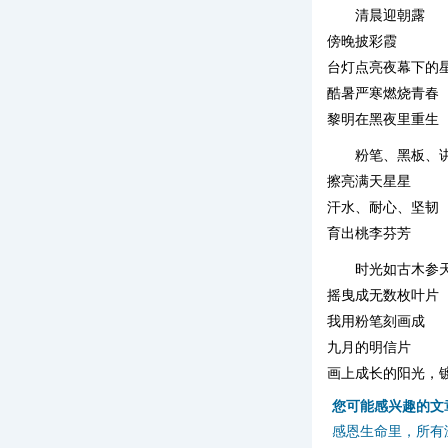
清晨迎朝露
傍晚披彩霞
台灯点亮夜幕下的
酷暑严寒燃烧青春
黎明在黑夜里重生
粉笔、黑板、
擦亮满天星星
汗水、耐心、坚韧
育出桃李芬芳
时光如古木参
摇曳成无数枚叶片
我用粉笔刻画成
九月的明信片
画上成长的阳光，
您可能感兴趣的文
感恩生命里，所有