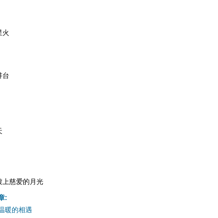
星火
讲台
天
镀上慈爱的月光
章:
温暖的相遇