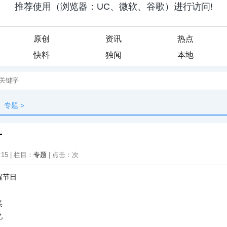
原创
资讯
热点
快料
独闻
本地
专题
>
片
:15 | 栏目：
专题
| 点击：
次
醒节日
笑
忆