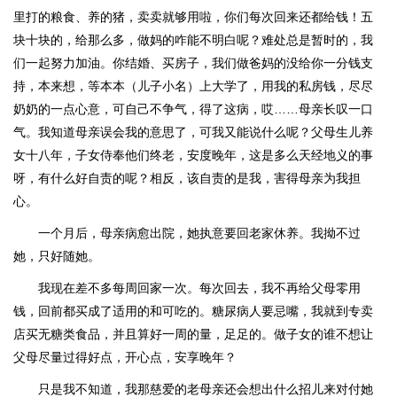
里打的粮食、养的猪，卖卖就够用啦，你们每次回来还都给钱！五
块十块的，给那么多，做妈的咋能不明白呢？难处总是暂时的，我
们一起努力加油。你结婚、买房子，我们做爸妈的没给你一分钱支
持，本来想，等本本（儿子小名）上大学了，用我的私房钱，尽尽
奶奶的一点心意，可自己不争气，得了这病，哎……母亲长叹一口
气。我知道母亲误会我的意思了，可我又能说什么呢？父母生儿养
女十八年，子女侍奉他们终老，安度晚年，这是多么天经地义的事
呀，有什么好自责的呢？相反，该自责的是我，害得母亲为我担
心。
一个月后，母亲病愈出院，她执意要回老家休养。我拗不过
她，只好随她。
我现在差不多每周回家一次。每次回去，我不再给父母零用
钱，回前都买成了适用的和可吃的。糖尿病人要忌嘴，我就到专卖
店买无糖类食品，并且算好一周的量，足足的。做子女的谁不想让
父母尽量过得好点，开心点，安享晚年？
只是我不知道，我那慈爱的老母亲还会想出什么招儿来对付她