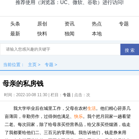
头条
原创
资讯
热点
专题
最新
快料
独闻
本地
当前位置：
主页
>
专题
>
母亲的私房钱
时间：2022-10-08 11:30 | 栏目：
专题
| 点击：
次
我大学毕业后在城里工作，父母在农村
生活
。他们精心莳弄几
亩薄田，辛勤劳作，过得倒也满足、
快乐
。我个把月回家一趟看望
二老。每次回家，除了给母亲买些营养品，给父亲买些烟酒，临走
了我都要给他们二、三百元的零用钱。我告诉他们，钱是挣来用