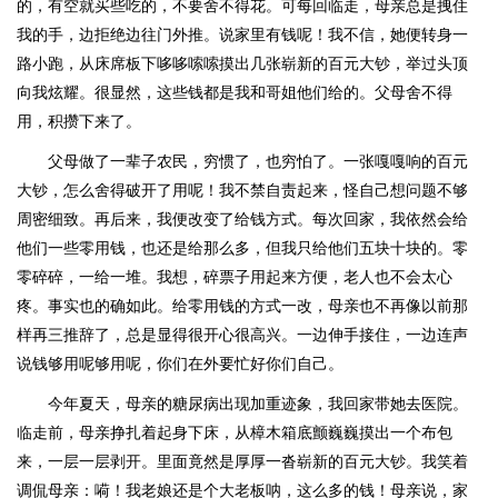
的，有空就买些吃的，不要舍不得花。可每回临走，母亲总是拽住
我的手，边拒绝边往门外推。说家里有钱呢！我不信，她便转身一
路小跑，从床席板下哆哆嗦嗦摸出几张崭新的百元大钞，举过头顶
向我炫耀。很显然，这些钱都是我和哥姐他们给的。父母舍不得
用，积攒下来了。
父母做了一辈子农民，穷惯了，也穷怕了。一张嘎嘎响的百元
大钞，怎么舍得破开了用呢！我不禁自责起来，怪自己想问题不够
周密细致。再后来，我便改变了给钱方式。每次回家，我依然会给
他们一些零用钱，也还是给那么多，但我只给他们五块十块的。零
零碎碎，一给一堆。我想，碎票子用起来方便，老人也不会太心
疼。事实也的确如此。给零用钱的方式一改，母亲也不再像以前那
样再三推辞了，总是显得很开心很高兴。一边伸手接住，一边连声
说钱够用呢够用呢，你们在外要忙好你们自己。
今年夏天，母亲的糖尿病出现加重迹象，我回家带她去医院。
临走前，母亲挣扎着起身下床，从樟木箱底颤巍巍摸出一个布包
来，一层一层剥开。里面竟然是厚厚一沓崭新的百元大钞。我笑着
调侃母亲：嗬！我老娘还是个大老板呐，这么多的钱！母亲说，家