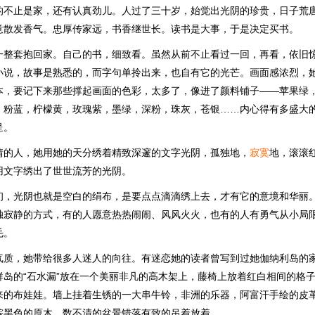
的不止是家，还有认真劲儿。人过了三十岁，始觉出光阴的珍贵，日子荒
意散发香气。忠厚传家远，书香继世长。读书是大事，于是决定买书。
一整套抱回家。自己的书，细致看。虽然从前不止看过一回，再看，依旧
小说，故事是熟悉的，而字句单拎出来，也自有它的光芒。画面感浓烈，
本，要记下来那些撑起画面的色彩，太多了，像进了颜料铺子——苹果绿
，粉蓝，柠檬黄，玫瑰紫，墨绿，深粉，珠灰，苍银……内心得有多盛大
呈。
情的人，她用她的天分绣着精致深邃的文字光阴，孤独地，
寂寞
地，滚滚
用文字绣出了世世流芳的光阴。
初，光阴也就是空白的绢布，是要点点滴滴绣上去，才有它的意境和华丽
独寂静的方式，有的人愿意热热闹闹、风风火火，也有的人有勇气从小局
毛。
气质，她带给很多人迷人的向往。有迷恋她的读者曾写到过她伽纳利岛的
群岛的“石水漏”放在一个美丽非凡的高木架上，藤椅上放着红白相间的格
来的布娃娃。墙上挂着生锈的一大串牛铃，非洲的乐器，阿富汗手绘的皮
棕黑色的原木，数不清的盆景错落有致的吊着放着。