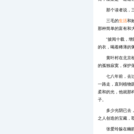
那个读者说，
三毛的
生活
和
那种简单的富有和
“披阅十载，
的衣，喝着稀薄的
黄叶村在北京
的孤独寂寞，保护
七八年前，去
一路走，直到植物
柔和的光，他就那
子。
多少光阴已去
之人创造的宝藏，
张爱玲躲在幽