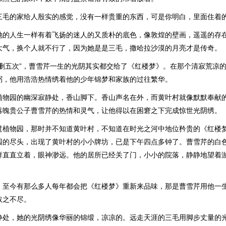
三毛的家给人殷实的感觉，没有一样贵重的东西，可是你明白，里面住着
她的人生一样有着飞扬的迷人的又质朴的底色，像敦煌的壁画，遥遥的存
大气，换个人就不行了，因为她是是三毛，撒哈拉沙漠的月亮才是传奇。
增删五次”，曹雪芹一生的光阴其实都交给了《红楼梦》。在那个清寂荒凉
粥，他用浩浩热情绣着他的少年锦梦和家族的过往繁华。
植物园的幽深寂静处，香山脚下。香山声名在外，而黄叶村就像默默奉献
落魄贵公子曹雪芹的热情和灵气，让他得以在困窘之下完成惊世光阴绣。
过植物园，那时并不知道黄叶村，不知道在时光之河中地位矜贵的《红楼
园的尽头，出现了黄叶村的小小牌坊，已是下午四点多钟了。曹雪芹的白
样直直立着，眼神渺远。他的居所已经关了门，小小的院落，静静地望着
，至今有那么多人每年都会把《红楼梦》重新来品味，那是曹雪芹用他一
取之不尽。
静处，她的光阴绣像华丽的锦缎，凉凉的。远走天涯的三毛用脚步丈量的