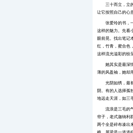
三十而立，立
让它按照自己的心
张爱玲的书，
这样的魅力。先看
眼前晃。找出笔记
红，竹青，蜜合色
这样流光溢彩的纷
她其实是最深
薄的风盈袖，她却
光阴如绣，最
阴。有的人选择孤
地远走天涯，如三
流浪是三毛的
帘子，老式迦纳利
两个全是碎布凑出
椅，屋梁是一道道