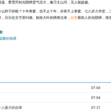
漫漫。曹雪芹的光阴绣贵气浩大，像万丈山河，无人能超越。
什么样子的呢？十年寒窗，也不止十年，亦算不上寒窗。七八岁入学堂，
好，日日在文字里纠缠。粗枝大叶的绣将过来，
欣赏
着前人的光阴绣，渐
章:
温暖的相遇
07-04
07-04
个人最大的自律
07-17