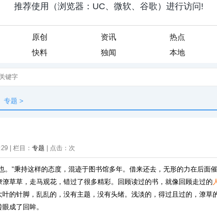
原创
资讯
热点
快料
独闻
本地
专题
>
:29 | 栏目：
专题
| 点击：
次
读也。”秉持这样的态度，混迹于图书馆多年。借来还去，无形的力在后面
潦潦草草，走马观花，错过了很多精彩。回顾读过的书，就像回顾走过的
大叶的针脚，乱乱的，没有主题，没有头绪。浅淡的，得过且过的，潦草
转眼成了回眸。