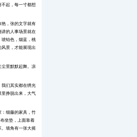
唐不起，每一寸都想
惊艳，张的文字就有
她讲的人事场景就在
，琥铂色，烟蓝，桃
的风景，才能展现出
红尘里默默起舞。凉
。我们其实都在绣光
限里挣脱出来，大气
家：细藤的家具，竹
子布坐垫，上面靠着
革。墙角有一张大摇