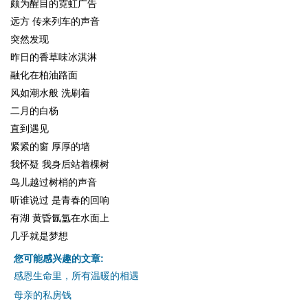
颇为醒目的霓虹广告
远方 传来列车的声音
突然发现
昨日的香草味冰淇淋
融化在柏油路面
风如潮水般 洗刷着
二月的白杨
直到遇见
紧紧的窗 厚厚的墙
我怀疑 我身后站着棵树
鸟儿越过树梢的声音
听谁说过 是青春的回响
有湖 黄昏氤氲在水面上
几乎就是梦想
您可能感兴趣的文章:
感恩生命里，所有温暖的相遇
母亲的私房钱