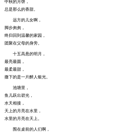
中秋的月饼，
总是那么的香甜。
远方的儿女啊，
脚步匆匆，
终归回到温馨的家园，
团聚在父母的身旁。
十五高悬的明月，
最亮最圆，
最柔最甜，
撒下的是一片醉人银光。
池塘里，
鱼儿跃出碧光，
水天相接，
天上的月亮在水里，
水里的月亮在天上。
围在桌前的人们啊，