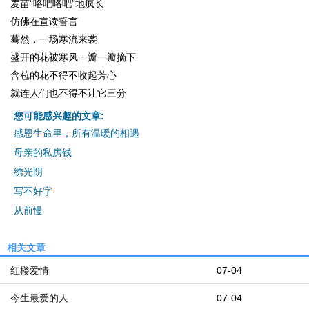
麦苗“咯吧咯吧”地疯长
仿佛在宣读誓言
蓦然，一场寒流来袭
盛开的花被寒风一瓣一瓣摘下
含苞的花不得不收起芳心
就连人们也不得不让它三分
您可能感兴趣的文章:
感恩生命里，所有温暖的相遇
母亲的私房钱
绣光阴
写不好字
从前慢
相关文章
红楼爱情
07-04
今生最爱的人
07-04